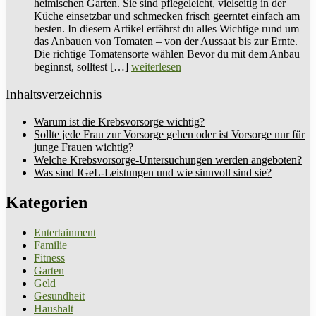
heimischen Garten. Sie sind pflegeleicht, vielseitig in der
Küche einsetzbar und schmecken frisch geerntet einfach am
besten. In diesem Artikel erfährst du alles Wichtige rund um
das Anbauen von Tomaten – von der Aussaat bis zur Ernte.
Die richtige Tomatensorte wählen Bevor du mit dem Anbau
beginnst, solltest […]
weiterlesen
Inhaltsverzeichnis
Warum ist die Krebsvorsorge wichtig?
Sollte jede Frau zur Vorsorge gehen oder ist Vorsorge nur für
junge Frauen wichtig?
Welche Krebsvorsorge-Untersuchungen werden angeboten?
Was sind IGeL-Leistungen und wie sinnvoll sind sie?
Kategorien
Entertainment
Familie
Fitness
Garten
Geld
Gesundheit
Haushalt