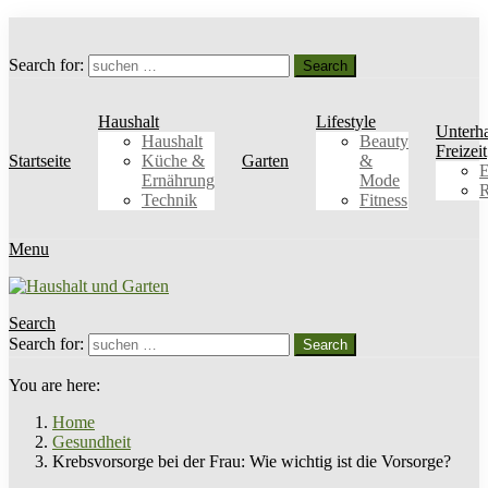
Search for:
Search
Haushalt
Lifestyle
Unterh
Haushalt
Beauty
Freizeit
Startseite
Küche &
Garten
&
E
Ernährung
Mode
R
Technik
Fitness
Menu
Search
Search for:
Search
You are here:
Home
Gesundheit
Krebsvorsorge bei der Frau: Wie wichtig ist die Vorsorge?